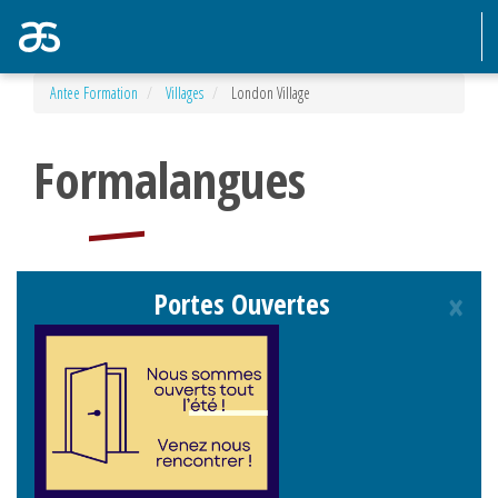
Aller
Antee Formation
Villages
London Village
au
contenu
principal
Formalangues
×
Portes Ouvertes