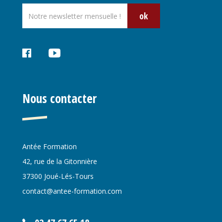
ok
Réseaux
sociaux
Nous contacter
Antée Formation
42, rue de la Gitonnière
37300 Joué-Lés-Tours
contact@antee-formation.com