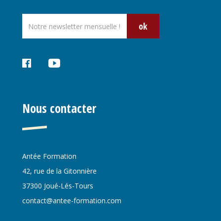
ok
Réseaux
sociaux
Nous contacter
Antée Formation
42, rue de la Gitonnière
37300 Joué-Lés-Tours
contact@antee-formation.com