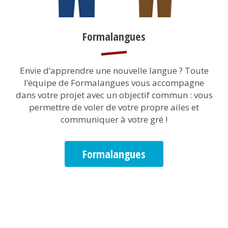
Titre
Formalangues
1
Description
Envie d’apprendre une nouvelle langue ? Toute
1
l’équipe de Formalangues vous accompagne
dans votre projet avec un objectif commun : vous
permettre de voler de votre propre ailes et
communiquer à votre gré !
Url
destination
1
Formalangues
Image