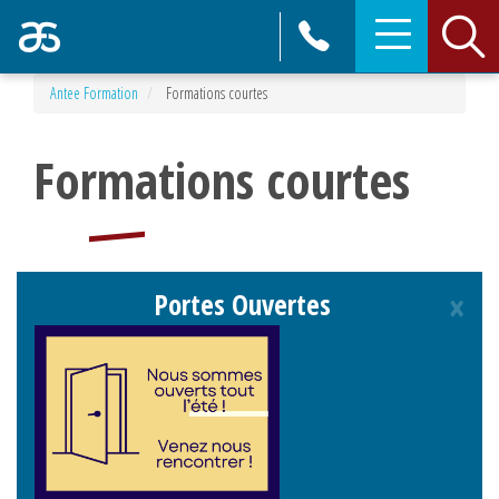
Toggle
navigation
Aller
Antee Formation
Formations courtes
au
contenu
principal
Formations courtes
×
Portes Ouvertes